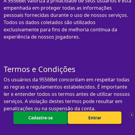
A 9556Bet valoriza a privacidade de seus usuários e está
empenhada em proteger todas as informações
pessoais fornecidas durante o uso de nossos serviços.
Todos os dados coletados são utilizados
exclusivamente para fins de melhoria contínua da
experiência de nossos jogadores.
Termos e Condições
Os usuários da 9556Bet concordam em respeitar todas
as regras e regulamentos estabelecidos. É importante
ler e entender todos os termos antes de utilizar nossos
serviços. A violação destes termos pode resultar em
penalizações ou na suspensão da conta.
X
Cadastre-se
Entrar