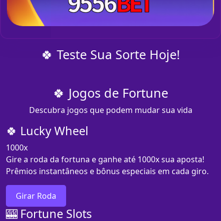
🍀 Teste Sua Sorte Hoje!
🍀 Jogos de Fortune
Descubra jogos que podem mudar sua vida
🍀 Lucky Wheel
1000x
Gire a roda da fortuna e ganhe até 1000x sua aposta!
Prêmios instantâneos e bônus especiais em cada giro.
Girar Roda
🎰 Fortune Slots